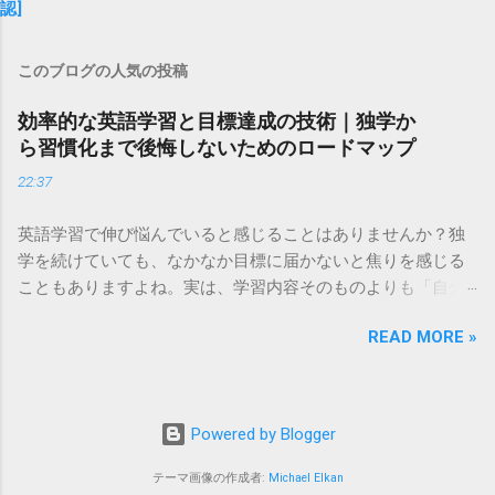
認]
このブログの人気の投稿
効率的な英語学習と目標達成の技術｜独学か
ら習慣化まで後悔しないためのロードマップ
22:37
英語学習で伸び悩んでいると感じることはありませんか？独
学を続けていても、なかなか目標に届かないと焦りを感じる
こともありますよね。実は、学習内容そのものよりも「自分
に合った学習習慣を身につけること」が、飛躍への一番の近
READ MORE »
道かもしれません。 もし「もっと効率よく、確実に力を伸ば
したい」と考えているなら、専門のプログラムを活用して、
短期間で集中して取り組む環境を作ってみるのも一つの方法
です。ここでは、日々の学習を劇的に変えるための、特にお
Powered by Blogger
すすめの2つの選択肢をご紹介します。 ＞ 効率的に英語力を
高めたい方はこちらから詳細をチェック ＜ ＞ デジタルツー
テーマ画像の作成者:
Michael Elkan