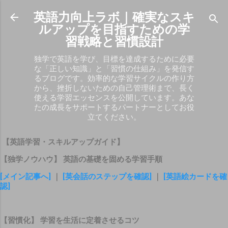
スキップしてメイン コンテンツに移動
英語力向上ラボ｜確実なスキ
ルアップを目指すための学
習戦略と習慣設計
独学で英語を学び、目標を達成するために必要
な「正しい知識」と「習慣の仕組み」を発信す
るブログです。効率的な学習サイクルの作り方
から、挫折しないための自己管理術まで、長く
使える学習エッセンスを公開しています。あな
たの成長をサポートするパートナーとしてお役
立てください。
【英語学習・スキルアップガイド】
【独学ノウハウ】 英語の基礎を固める学習手順
[メイン記事へ]
｜
[英会話のステップを確認]
｜
[英語絵カードを確
認]
【習慣化】 学習を生活に定着させるコツ