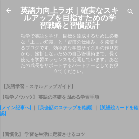
スキップしてメイン コンテンツに移動
英語力向上ラボ｜確実なスキ
ルアップを目指すための学
習戦略と習慣設計
独学で英語を学び、目標を達成するために必要
な「正しい知識」と「習慣の仕組み」を発信す
るブログです。効率的な学習サイクルの作り方
から、挫折しないための自己管理術まで、長く
使える学習エッセンスを公開しています。あな
たの成長をサポートするパートナーとしてお役
立てください。
【英語学習・スキルアップガイド】
【独学ノウハウ】 英語の基礎を固める学習手順
[メイン記事へ]
｜
[英会話のステップを確認]
｜
[英語絵カードを確
認]
【習慣化】 学習を生活に定着させるコツ