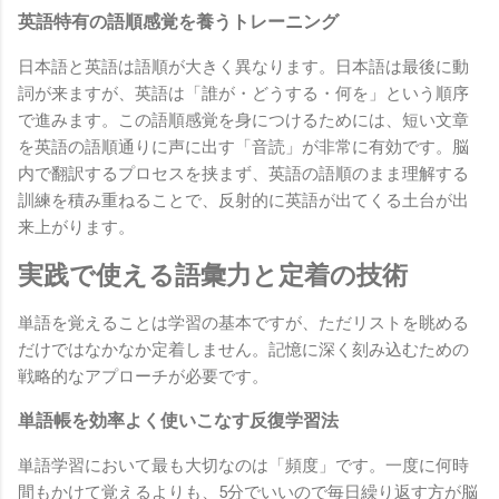
英語特有の語順感覚を養うトレーニング
日本語と英語は語順が大きく異なります。日本語は最後に動
詞が来ますが、英語は「誰が・どうする・何を」という順序
で進みます。この語順感覚を身につけるためには、短い文章
を英語の語順通りに声に出す「音読」が非常に有効です。脳
内で翻訳するプロセスを挟まず、英語の語順のまま理解する
訓練を積み重ねることで、反射的に英語が出てくる土台が出
来上がります。
実践で使える語彙力と定着の技術
単語を覚えることは学習の基本ですが、ただリストを眺める
だけではなかなか定着しません。記憶に深く刻み込むための
戦略的なアプローチが必要です。
単語帳を効率よく使いこなす反復学習法
単語学習において最も大切なのは「頻度」です。一度に何時
間もかけて覚えるよりも、5分でいいので毎日繰り返す方が脳