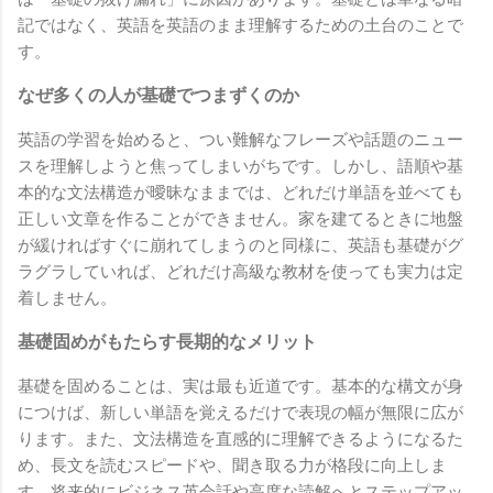
記ではなく、英語を英語のまま理解するための土台のことで
す。
なぜ多くの人が基礎でつまずくのか
英語の学習を始めると、つい難解なフレーズや話題のニュー
スを理解しようと焦ってしまいがちです。しかし、語順や基
本的な文法構造が曖昧なままでは、どれだけ単語を並べても
正しい文章を作ることができません。家を建てるときに地盤
が緩ければすぐに崩れてしまうのと同様に、英語も基礎がグ
ラグラしていれば、どれだけ高級な教材を使っても実力は定
着しません。
基礎固めがもたらす長期的なメリット
基礎を固めることは、実は最も近道です。基本的な構文が身
につけば、新しい単語を覚えるだけで表現の幅が無限に広が
ります。また、文法構造を直感的に理解できるようになるた
め、長文を読むスピードや、聞き取る力が格段に向上しま
す。将来的にビジネス英会話や高度な読解へとステップアッ