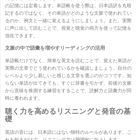
の記憶には定着します。単語帳を使う際は、日本語訳を丸暗
記するのではなく、その単語がどのような文脈で使われてい
るのか、例文と一緒に覚えるようにしましょう。また、実際
に声に出して読むことで、視覚と聴覚の両方を使って記憶を
強化できます。
文脈の中で語彙を増やすリーディングの活用
単語帳だけでなく、簡単な英文を読むことで、覚えた単語が
実際の文章でどう使われているかを確認しましょう。自分の
レベルより少し易しいと感じる文章を選ぶのがコツです。知
らない単語が出てきても、すぐに辞書を引かず、前後の文脈
から意味を推測する練習をすることで、読解力と語彙力が同
時に養われます。
聴く力を高めるリスニングと発音の基
礎
英語の音には、日本語にはない独特のルールがあります。こ
れを知るだけで、リスニング力は飛躍的に向上します。